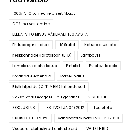
TOOTESILDID
100% PEFC tarneahela sertifikaat
CO2-salvestamine
EELDATV TOIMIVUS VÄHEMALT 100 AASTAT
Ehitusaegne kaitse
Hõõrutid
Katuse aluskate
Keskkonnadeklaratsioon (EPD)
Lambavill
Lamekatuse aluskatus
Pintslid
Puistevilladele
Põranda elemendid
Rahekindlus
Ristkihtpuidu (CLT. MHM) lahendused
Saksa katusekatjate liidu garantii
SISETEIBID
SOOJUSTUS
TESTIVÕITJA 04/2012
Tuuletõke
UUDISTOOTED 2023
Vananemiskindel EVS-EN 17990
Veeauru läbilaskvad ehitusteibid
VÄLISTEIBID