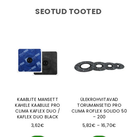
SEOTUD TOOTED
KAABLITE MANSETT
ÜLEKROHVITAVAD
KAHELE KAABLILE PRO
TORUMANSETID PRO
CLIMA KAFLEX DUO /
CLIMA ROFLEX SOLIDO 50
KAFLEX DUO BLACK
– 200
Hinnavah
3,62
€
5,82
€
–
16,70
€
Sellel tootel on mitu varianti. Valikuid saa
Sellel tootel