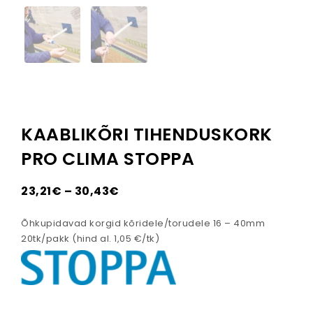
KAABLIKÕRI TIHENDUSKORK
PRO CLIMA STOPPA
Hinnavahemik: 23,21€ kuni 30
23,21
€
–
30,43
€
Õhkupidavad korgid kõridele/torudele 16 – 40mm
20tk/pakk (hind al. 1,05 €/tk)