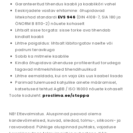
Garanteeritud tihendus kaabli ja kaablikõri vahel
Eeskirjadele vastav ehitamine: õhupidavad
liitekohad standardi
EVS 946
(DIN 4108-7, SIA 180 ja
ÖNORM B 8110-2) nõuete kohaselt
Lihtsalt sisse torgata: sisse torke ava tihendab
kindlalt kaabli
Lihtne paigaldus: lihtsalt läbitorgatav naelte või
padruni teravikuga
Sobib ka mitmele kaablile
Kindla õhupidava ühenduse profileeritud torudega
tagavad mitmekihilised tihendihuulikud
Lihtne eemaldada, kui on vaja üks uus kaabel lisada
Parimad tulemused kahjulike ainete määramisel,
katsetused tehtud AgBB / ISO 16000 nõuete kohaselt
Toote koduleht:
proclima.ee/stoppa
NB! Ettevalmistus. Aluspinnad peavad olema
kandevõimelised, kuivad, siledad, tolmu-, silikooni- ja
rasvavabad. Pühkige aluspinnad puhtaks, vajaduse