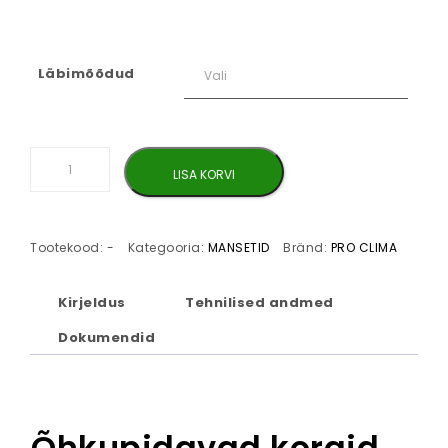
Läbimõõdud
Kaablikõri tihenduskork pro clima STOPPA kogus
LISA KORVI
Tootekood:
-
Kategooria:
MANSETID
Bränd:
PRO CLIMA
Kirjeldus
Tehnilised andmed
Dokumendid
Õhkupidavad korgid