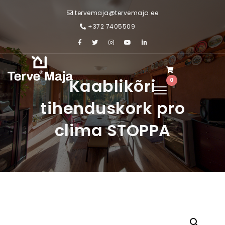
Skip to content
tervemaja@tervemaja.ee
+372 7405509
Kaablikõri
0
Toggle
tihenduskork pro
navigation
clima STOPPA