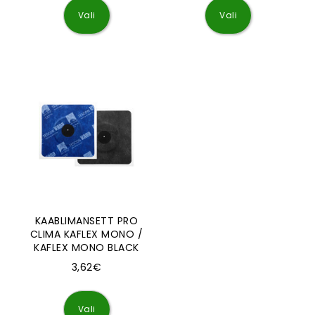
Vali
Vali
KAABLIMANSETT PRO
CLIMA KAFLEX MONO /
KAFLEX MONO BLACK
3,62
€
Sellel tootel on mitu varianti. Valikuid saa
Vali