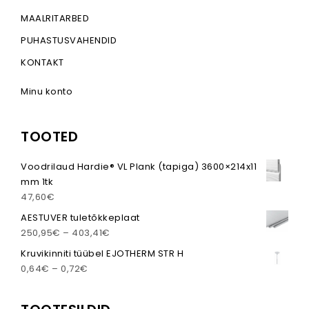
MAALRITARBED
PUHASTUSVAHENDID
KONTAKT
Minu konto
TOOTED
Voodrilaud Hardie® VL Plank (tapiga) 3600×214x11
mm 1tk
47,60
€
AESTUVER tuletõkkeplaat
Hinnavahemik: 250,95€ kuni 403,41€
250,95
€
–
403,41
€
Kruvikinniti tüübel EJOTHERM STR H
Hinnavahemik: 0,64€ kuni 0,72€
0,64
€
–
0,72
€