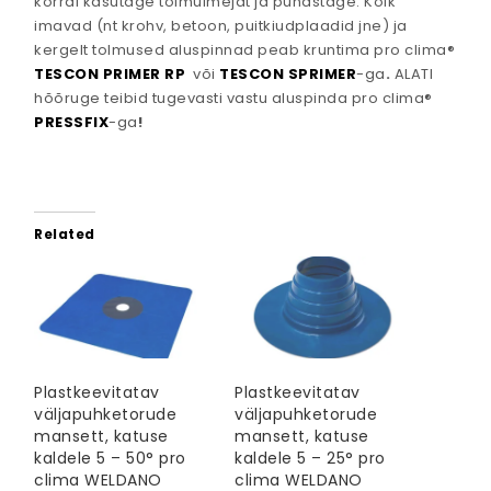
korral kasutage tolmuimejat ja puhastage. Kõik
imavad (nt krohv, betoon, puitkiudplaadid jne) ja
kergelt tolmused aluspinnad peab kruntima pro clima®
TESCON PRIMER RP
või
TESCON SPRIMER
-ga
.
ALATI
hõõruge teibid tugevasti vastu aluspinda pro clima®
PRESSFIX
-ga
!
Related
Plastkeevitatav
Plastkeevitatav
väljapuhketorude
väljapuhketorude
mansett, katuse
mansett, katuse
kaldele 5 – 50° pro
kaldele 5 – 25° pro
clima WELDANO
clima WELDANO