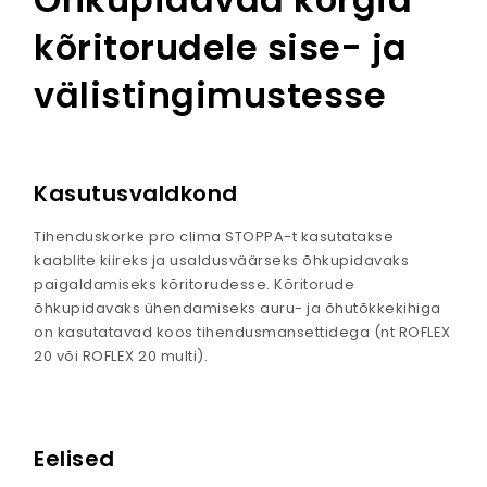
kõritorudele sise- ja
välistingimustesse
Kasutusvaldkond
Tihenduskorke pro clima STOPPA-t kasutatakse
kaablite kiireks ja usaldusväärseks õhkupidavaks
paigaldamiseks kõritorudesse. Kõritorude
õhkupidavaks ühendamiseks auru- ja õhutõkkekihiga
on kasutatavad koos tihendusmansettidega (nt ROFLEX
20 või ROFLEX 20 multi).
Eelised