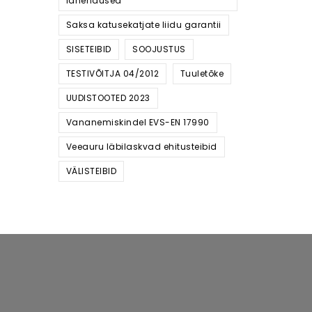
lahendused
Saksa katusekatjate liidu garantii
SISETEIBID
SOOJUSTUS
TESTIVÕITJA 04/2012
Tuuletõke
UUDISTOOTED 2023
Vananemiskindel EVS-EN 17990
Veeauru läbilaskvad ehitusteibid
VÄLISTEIBID