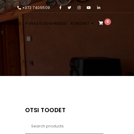
+372 7405509
0
LRITARBED
PUHASTUSVAHENDID
KONTAKT
OTSI TOODET