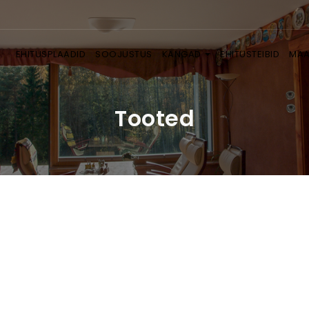
EHITUSPLAADID
SOOJUSTUS
KANGAD
EHITUSTEIBID
MAA
Tooted