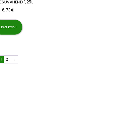
SUVAHEND 1,25L
6,73
€
i 19,96€
. Valikuid saab teha tootelehel.
Lisa korvi
1
2
→