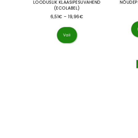
LOODUSLIK KLAASIPESUVAHEND
NÕUDEPE
(ECOLABEL)
Hinnavahemik: 6,51€ kun
6,51
€
–
19,96
€
Sellel tootel on mitu varianti
Vali