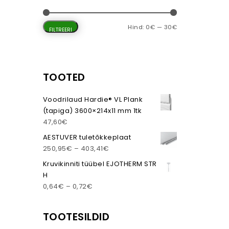
 7,37€ kuni 26,26€
Minimaalne hi
Maksimaalne h
Hind:
0€
—
30€
hel.
FILTREERI
tu varianti. Valikuid saab teha tootelehel.
TOOTED
Voodrilaud Hardie® VL Plank
(tapiga) 3600×214x11 mm 1tk
47,60
€
AESTUVER tuletõkkeplaat
Hinnavahemik: 250,95€ kuni 403,
250,95
€
–
403,41
€
Kruvikinniti tüübel EJOTHERM STR
H
Hinnavahemik: 0,64€ kuni 0,72€
0,64
€
–
0,72
€
TOOTESILDID