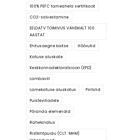
100% PEFC tarneahela sertifikaat
CO2-salvestamine
EELDATV TOIMIVUS VÄHEMALT 100
AASTAT
Ehitusaegne kaitse
Hõõrutid
Katuse aluskate
Keskkonnadeklaratsioon (EPD)
Lambavill
Lamekatuse aluskatus
Pintslid
Puistevilladele
Põranda elemendid
Rahekindlus
Ristkihtpuidu (CLT. MHM)