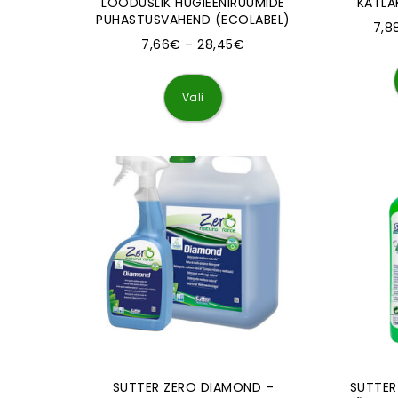
LOODUSLIK HÜGIEENIRUUMIDE
KATLA
PUHASTUSVAHEND (ECOLABEL)
7,8
Hinnavahemik: 7,66€ k
7,66
€
–
28,45
€
Sellel tootel on mitu varianti
Vali
SUTTER ZERO DIAMOND –
SUTTER