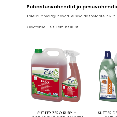
Puhastusvahendid ja pesuvahendi
Täielikult biolagunevad ei sisalda fosfaate, niklit 
Kuvatakse 1–5 tulemust 10-st
SUTTER ZERO RUBY –
SUTTER DE