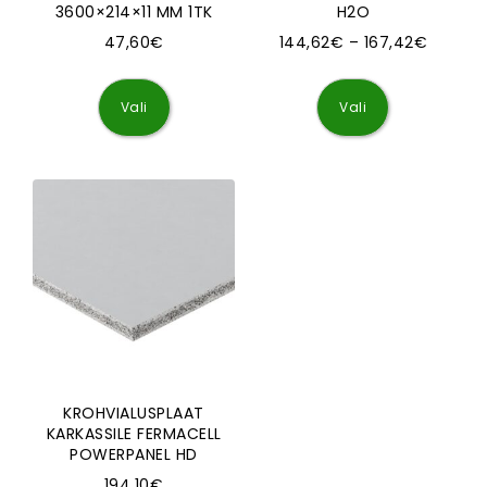
3600×214×11 MM 1TK
H2O
Hinnava
47,60
€
144,62
€
–
167,42
€
Sellel tootel on mitu varianti. Valikuid saa
Sellel tootel
Vali
Vali
KROHVIALUSPLAAT
KARKASSILE FERMACELL
POWERPANEL HD
194,10
€