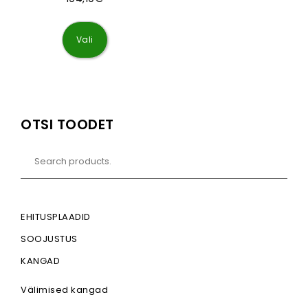
Sellel tootel on mitu varianti. Valikuid saa
Vali
OTSI TOODET
EHITUSPLAADID
SOOJUSTUS
KANGAD
Välimised kangad