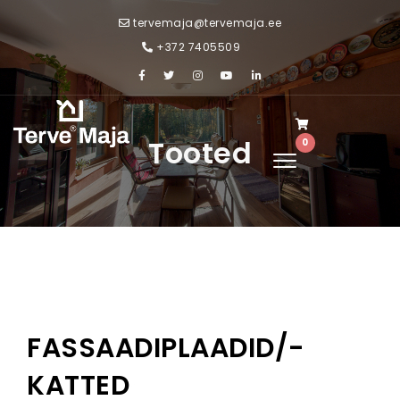
Skip to content
tervemaja@tervemaja.ee
+372 7405509
Tooted
0
Toggle
navigation
FASSAADIPLAADID/-
KATTED