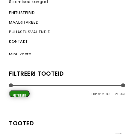
Sisemised kangad
EHITUSTEIBID
MAALRITARBED
PUHASTUSVAHENDID
KONTAKT
Minu konto
FILTREERI TOOTEID
Mini
Mak
Hind:
20€
—
200€
FILTREERI
TOOTED