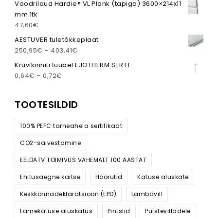
Voodrilaud Hardie® VL Plank (tapiga) 3600×214x11
mm 1tk
47,60
€
AESTUVER tuletõkkeplaat
Hinnavahemik: 250,95€ kuni 403,41€
250,95
€
–
403,41
€
Kruvikinniti tüübel EJOTHERM STR H
Hinnavahemik: 0,64€ kuni 0,72€
0,64
€
–
0,72
€
TOOTESILDID
100% PEFC tarneahela sertifikaat
CO2-salvestamine
EELDATV TOIMIVUS VÄHEMALT 100 AASTAT
Ehitusaegne kaitse
Hõõrutid
Katuse aluskate
Keskkonnadeklaratsioon (EPD)
Lambavill
Lamekatuse aluskatus
Pintslid
Puistevilladele