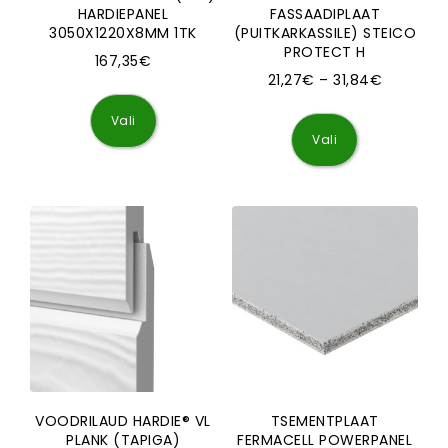
HARDIEPANEL
FASSAADIPLAAT
3050X1220X8MM 1TK
(PUITKARKASSILE) STEICO
PROTECT H
167,35
€
Hinnavah
21,27
€
–
31,84
€
Sellel tootel on mitu varianti. Valikuid saa
Sellel tootel
Vali
Vali
VOODRILAUD HARDIE® VL
TSEMENTPLAAT
PLANK (TAPIGA)
FERMACELL POWERPANEL