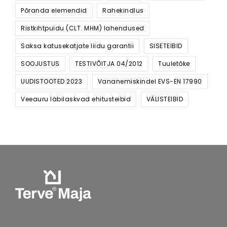
Põranda elemendid
Rahekindlus
Ristkihtpuidu (CLT. MHM) lahendused
Saksa katusekatjate liidu garantii
SISETEIBID
SOOJUSTUS
TESTIVÕITJA 04/2012
Tuuletõke
UUDISTOOTED 2023
Vananemiskindel EVS-EN 17990
Veeauru läbilaskvad ehitusteibid
VÄLISTEIBID